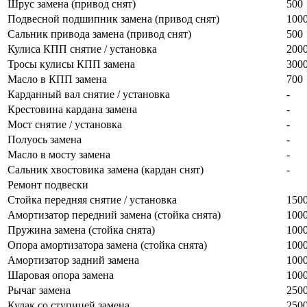
Шрус замена (привод снят)
500
Подвесной подшипник замена (привод снят)
100
Сальник привода замена (привод снят)
500
Кулиса КПП снятие / установка
200
Тросы кулисы КПП замена
300
Масло в КПП замена
700
Карданный вал снятие / установка
-
Крестовина кардана замена
-
Мост снятие / установка
-
Полуось замена
-
Масло в мосту замена
-
Сальник хвостовика замена (кардан снят)
-
Ремонт подвески
Стойка передняя снятие / установка
150
Амортизатор передний замена (стойка снята)
100
Пружина замена (стойка снята)
100
Опора амортизатора замена (стойка снята)
100
Амортизатор задний замена
100
Шаровая опора замена
100
Рычаг замена
250
Кулак со ступицей замена
250