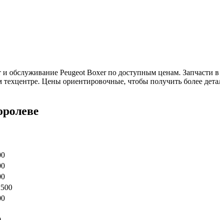
 обслуживание Peugeot Boxer по доступным ценам. Запчасти в н
ем техцентре. Цены ориентировочные, чтобы получить более де
оролеве
00
00
00
2500
00
0