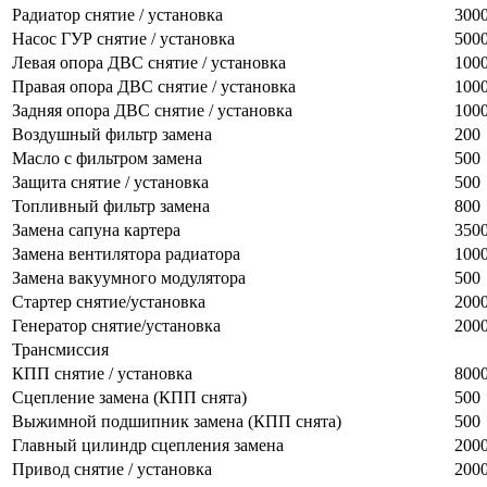
Радиатор снятие / установка
300
Насос ГУР снятие / установка
500
Левая опора ДВС снятие / установка
100
Правая опора ДВС снятие / установка
100
Задняя опора ДВС снятие / установка
100
Воздушный фильтр замена
200
Масло с фильтром замена
500
Защита снятие / установка
500
Топливный фильтр замена
800
Замена сапуна картера
350
Замена вентилятора радиатора
100
Замена вакуумного модулятора
500
Стартер снятие/установка
200
Генератор снятие/установка
200
Трансмиссия
КПП снятие / установка
800
Сцепление замена (КПП снята)
500
Выжимной подшипник замена (КПП снята)
500
Главный цилиндр сцепления замена
200
Привод снятие / установка
200