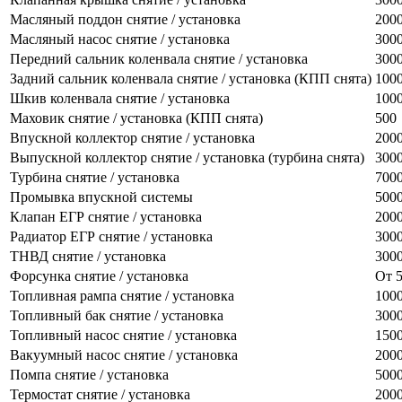
Масляный поддон снятие / установка
200
Масляный насос снятие / установка
300
Передний сальник коленвала снятие / установка
300
Задний сальник коленвала снятие / установка (КПП снята)
100
Шкив коленвала снятие / установка
100
Маховик снятие / установка (КПП снята)
500
Впускной коллектор снятие / установка
200
Выпускной коллектор снятие / установка (турбина снята)
300
Турбина снятие / установка
700
Промывка впускной системы
500
Клапан ЕГР снятие / установка
200
Радиатор ЕГР снятие / установка
300
ТНВД снятие / установка
300
Форсунка снятие / установка
От 
Топливная рампа снятие / установка
100
Топливный бак снятие / установка
300
Топливный насос снятие / установка
150
Вакуумный насос снятие / установка
200
Помпа снятие / установка
500
Термостат снятие / установка
200