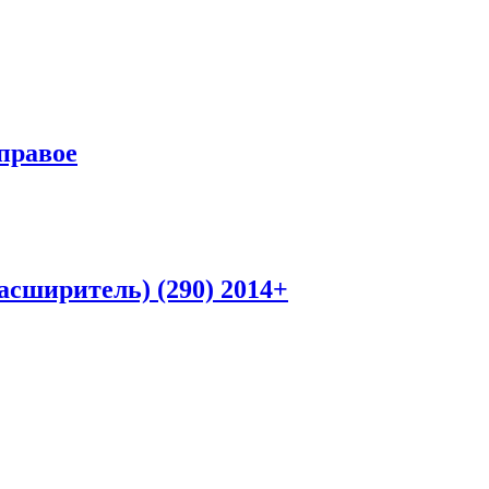
 правое
асширитель) (290) 2014+